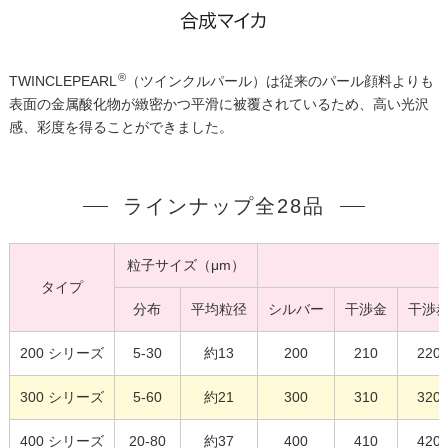
®
TWINCLEPEARL
（ツインクルパール）は従来のパール顔料よりも
表面の金属酸化物が緻密かつ平滑に被覆されているため、高い光沢
感、彩度を得ることができました。
ラインナップ全28品
粒子サイズ（μm）
タイプ
分布
平均粒径
シルバー
干渉金
干渉
200 シリーズ
5-30
約13
200
210
220
300 シリーズ
5-60
約21
300
310
320
400 シリーズ
20-80
約37
400
410
420