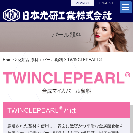
JAPANESE
ENGLISH
パール顔料
Home
化粧品原料
パール顔料
TWINCLEPEARL®
®
TWINCLEPEARL
とは
厳選された基材を使用し、表面に緻密かつ平滑な金属酸化物を
被覆させ、従来のパール顔料よりも高い光沢感、彩度を実現し