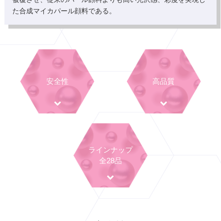
た合成マイカパール顔料である。
安全性
高品質
ラインナップ
全28品