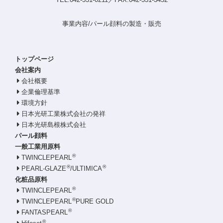
事業内容/パール顔料の製造・販売
トップページ
会社案内
会社概要
企業倫理基準
環境方針
日本光研工業株式会社の発祥
日本光研島根株式会社
パール顔料
一般工業用原料
®
TWINCLEPEARL
®
®
PEARL-GLAZE
/ULTIMICA
化粧品原料
®
TWINCLEPEARL
®
TWINCLEPEARL
PURE GOLD
®
FANTASPEARL
®