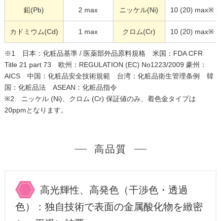
鉛(Pb)
2 max
ニッケル(Ni)
10 (20) max※ 2
カドミウム(Cd)
1 max
クロム(Cr)
10 (20) max※ 2
※1 日本：化粧品基準 / 医薬部外品原料規格 米国：FDA CFR
Title 21 part 73 欧州：REGULATION (EC) No1223/2009 豪州：
AICS 中国：化粧品安全技術規範 台湾：化粧品衛生管理条例 韓
国：化粧品法 ASEAN：化粧品指令
※2 ニッケル (Ni)、クロム (Cr) 保証値のみ、着色金タイプは
20ppmとなります。
高品質
高光輝性、高発色（干渉色・透過
色）：独自技術で表面の金属酸化物を緻密