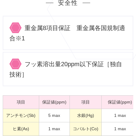
安全性
重金属8項目保証 重金属各国規制適
合※1
フッ素溶出量20ppm以下保証［独自
技術］
項目
保証値(ppm)
項目
保証値(ppm)
アンチモン(Sb)
5 max
水銀(Hg)
1 max
ヒ素(As)
1 max
コバルト(Co)
1 max