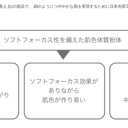
SEEM (見える)の造語で、 絹のようにつややかな肌を実現するために日本