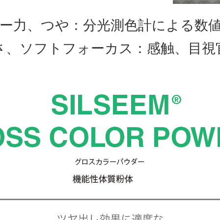
ー力、つや：分光測色計による数
さ、ソフトフォーカス：感触、目視