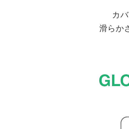
カバ
滑らか